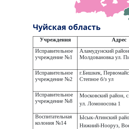
Чуйская область
Учреждения
Адрес
Исправительное
Аламудунский район,
учреждение №1
Молдовановка ул. П
Исправительное
г.Бишкек, Первомайс
учреждение №2
Степное б/з ул
Исправительное
Московский район, с
учреждение №8
ул. Ломоносова 1
Воспитательная
Ысык-Атинский район
колония №14
Нижний-Нооруз, Во