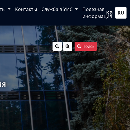
кты
Контакты
Служба в УИС
Полезная
KG
RU
информация
Поиск
ИЯ