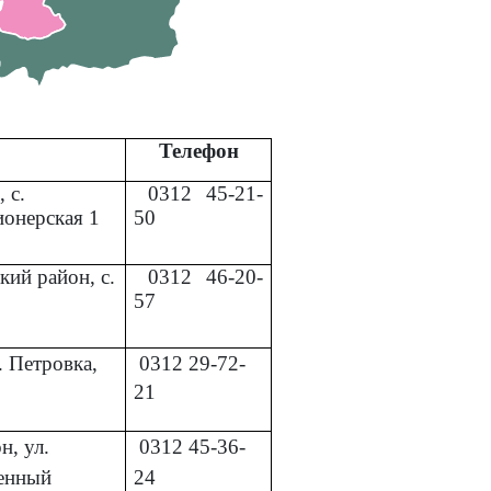
Телефон
 с.
0312
45-21-
ионерская 1
50
кий район, с.
0312
46-20-
57
. Петровка,
0312
29-72-
21
, ул.
0312
45-36-
енный
24