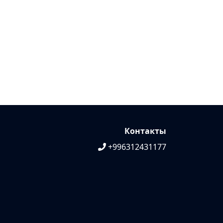
Контакты
+996312431177