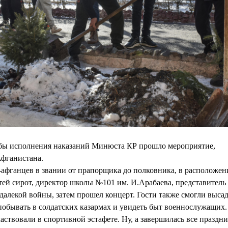
бы исполнения наказаний Минюста КР прошло мероприятие,
фганистана.
афганцев в звании от прапорщика до полковника, в расположе
тей сирот, директор школы №101 им. И.Арабаева, представитель
далекой войны, затем прошел концерт. Гости также смогли выса
 побывать в солдатских казармах и увидеть быт военнослужащих
аствовали в спортивной эстафете. Ну, а завершилась все праздн