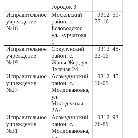
городок 3
Исправительное
Московский
0312
60-
учреждение
район, с.
77-16
№16
Беловодское,
ул. Курчатова
1
Исправительное
Сокулукский
0312
45-
учреждение
район, с.
33-15
№19
Жаны-Жер, ул.
Зеленая 24
Исправительное
Аламудунский
0312
45-
учреждение
район, с.
16-05
№27
Молдовановка,
ул.
Молодежная
2А/1
Исправительное
Аламудунский
0312
93-
учреждение
район, с.
76-89
№31
Молдовановка,
ул.