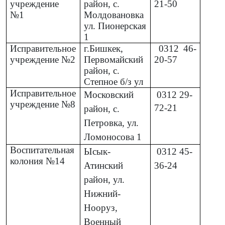
учреждение
район, с.
21-50
№1
Молдовановка
ул. Пионерская
1
Исправительное
г.Бишкек,
0312
46-
учреждение №2
Первомайский
20-57
район, с.
Степное б/з ул
Исправительное
Московский
0312
29-
учреждение №8
72-21
район, с.
Петровка, ул.
Ломоносова 1
Воспитательная
Ысык-
0312
45-
колония №14
Атинский
36-24
район, ул.
Нижний-
Нооруз,
Военный