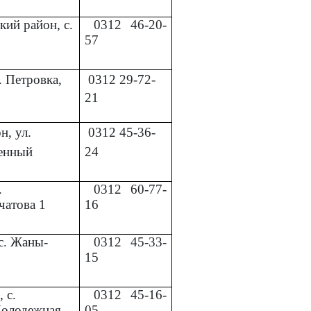
кий район, с.
0312
46-20-
57
. Петровка,
0312
29-72-
21
, ул.
0312
45-36-
енный
24
.
0312
60-77-
чатова 1
16
с. Жаны-
0312
45-33-
15
 с.
0312
45-16-
Молодежная
05