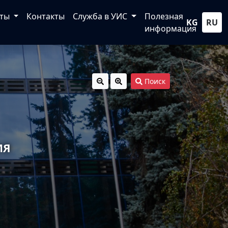
кты
Контакты
Служба в УИС
Полезная
KG
RU
информация
Поиск
ИЯ