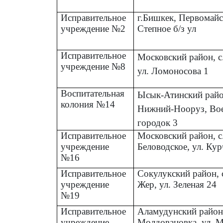
Исправительное
г.Бишкек, Первомайс
учреждение №2
Степное б/з ул
Исправительное
Московский район, с
учреждение №8
ул. Ломоносова 1
Воспитательная
Ысык-Атинский район
колония №14
Нижний-Нооруз, Во
городок 3
Исправительное
Московский район, с
учреждение
Беловодское, ул. Кур
№16
Исправительное
Сокулукский район, 
учреждение
Жер, ул. Зеленая 24
№19
Исправительное
Аламудунский район,
учреждение
Молдовановка, ул. 