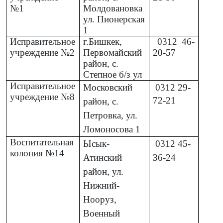
№1
Молдовановка
ул. Пионерская
1
Исправительное
г.Бишкек,
0312
46-
учреждение №2
Первомайский
20-57
район, с.
Степное б/з ул
Исправительное
Московский
0312
29-
учреждение №8
72-21
район, с.
Петровка, ул.
Ломоносова 1
Воспитательная
Ысык-
0312
45-
колония №14
Атинский
36-24
район, ул.
Нижний-
Нооруз,
Военный