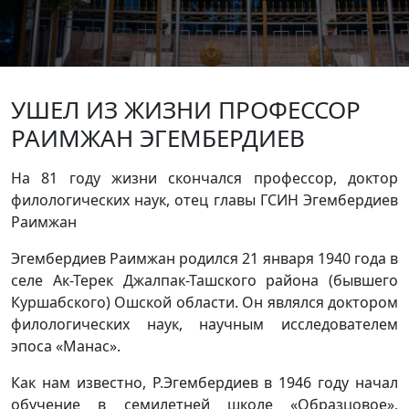
УШЕЛ ИЗ ЖИЗНИ ПРОФЕССОР
РАИМЖАН ЭГЕМБЕРДИЕВ
На 81 году жизни скончался профессор, доктор
филологических наук, отец главы ГСИН Эгембердиев
Раимжан
Эгембердиев Раимжан родился 21 января 1940 года в
селе Ак-Терек Джалпак-Ташского района (бывшего
Куршабского) Ошской области. Он являлся доктором
филологических наук, научным исследователем
эпоса «Манас».
Как нам известно, Р.Эгембердиев в 1946 году начал
обучение в семилетней школе «Образцовое»,