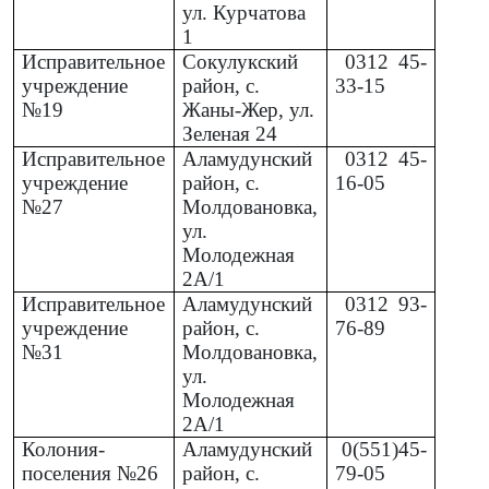
ул. Курчатова
1
Исправительное
Сокулукский
0312
45-
учреждение
район, с.
33-15
№19
Жаны-Жер, ул.
Зеленая 24
Исправительное
Аламудунский
0312
45-
учреждение
район, с.
16-05
№27
Молдовановка,
ул.
Молодежная
2А/1
Исправительное
Аламудунский
0312
93-
учреждение
район, с.
76-89
№31
Молдовановка,
ул.
Молодежная
2А/1
Колония-
Аламудунский
0(551)45-
поселения №26
район, с.
79-05