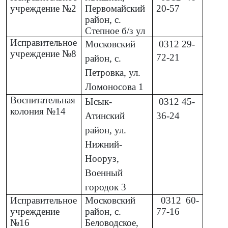
учреждение №2
Первомайский
20-57
район, с.
Степное б/з ул
Исправительное
Московский
0312
29-
учреждение №8
72-21
район, с.
Петровка, ул.
Ломоносова 1
Воспитательная
Ысык-
0312
45-
колония №14
Атинский
36-24
район, ул.
Нижний-
Нооруз,
Военный
городок 3
Исправительное
Московский
0312
60-
учреждение
район, с.
77-16
№16
Беловодское,